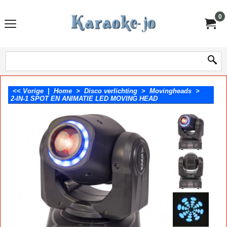
0
<< Vorige
|
Home
>
Disco verlichting
>
Movingheads
>
2-IN-1 SPOT EN ANIMATIE LED MOVING HEAD