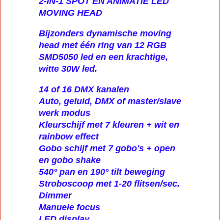
2-IN-1 SPOT EN ANIMATIE LED
MOVING HEAD
Bijzonders dynamische moving
head met één ring van 12 RGB
SMD5050 led en een krachtige,
witte 30W led.
14 of 16 DMX kanalen
Auto, geluid, DMX of master/slave
werk modus
Kleurschijf met 7 kleuren + wit en
rainbow effect
Gobo schijf met 7 gobo's + open
en gobo shake
540° pan en 190° tilt beweging
Stroboscoop met 1-20 flitsen/sec.
Dimmer
Manuele focus
LED display